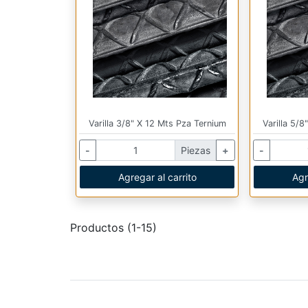
Varilla 3/8" X 12 Mts Pza Ternium
Varilla 5/
-
Piezas
+
-
Agregar al carrito
Agr
Productos (1-15)