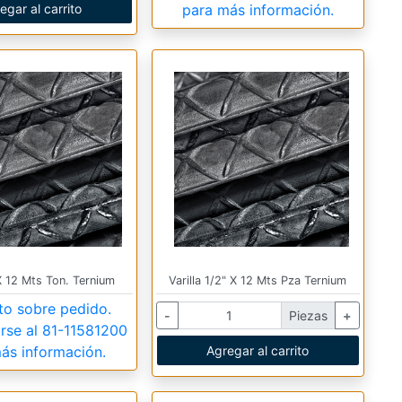
egar al carrito
para más información.
 X 12 Mts Ton. Ternium
Varilla 1/2" X 12 Mts Pza Ternium
to sobre pedido.
-
Piezas
+
rse al
81-11581200
ás información.
Agregar al carrito