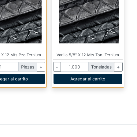
8" X 12 Mts Pza Ternium
Varilla 5/8" X 12 Mts Ton. Ternium
Piezas
+
-
Toneladas
+
egar al carrito
Agregar al carrito