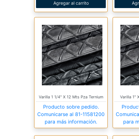
Agregar al carrito
Agr
Varilla 1 1/4" X 12 Mts Pza Ternium
Varilla 1"
Producto sobre pedido.
Produc
Comunicarse al
81-11581200
Comunica
para más información.
para m