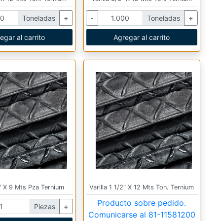
Toneladas
+
-
Toneladas
+
egar al carrito
Agregar al carrito
2" X 9 Mts Pza Ternium
Varilla 1 1/2" X 12 Mts Ton. Ternium
Producto sobre pedido.
Piezas
+
Comunicarse al
81-11581200