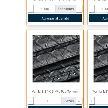
-
Toneladas
+
-
Agregar al carrito
Agr
Varilla 3/8" X 9 Mts Pza Ternium
Varilla 1/
-
Piezas
+
-