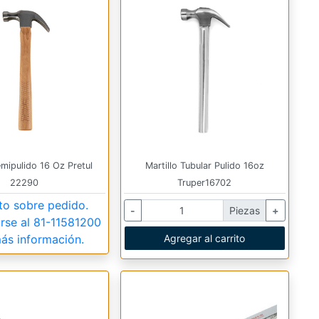
emipulido 16 Oz Pretul
Martillo Tubular Pulido 16oz
22290
Truper16702
to sobre pedido.
-
Piezas
+
rse al
81-11581200
ás información.
Agregar al carrito