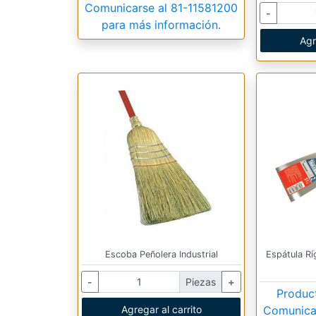
Comunicarse al
81-11581200
-
para más información.
Agr
Escoba Peñolera Industrial
Espátula Rí
-
Piezas
+
Produc
Agregar al carrito
Comunica