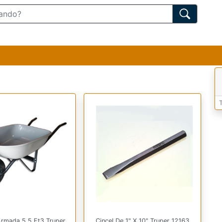
 Armada 5.5 Ft3 Truper
Cincel De 1" X 10" Truper 12163