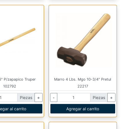
" P/zapapico Truper
Marro 4 Lbs. Mgo 10-3/4" Pretul
102792
22217
Piezas
+
-
Piezas
+
egar al carrito
Agregar al carrito