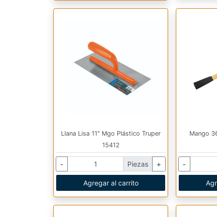
Llana Lisa 11" Mgo Plástico Truper
Mango 36
15412
-
Piezas
+
-
Agregar al carrito
Agr