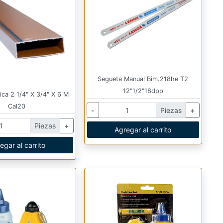
Segueta Manual Bim.218he T2
12"1/2"18dpp
ica 2 1/4" X 3/4" X 6 M
Cal20
-
Piezas
+
Piezas
+
Agregar al carrito
egar al carrito