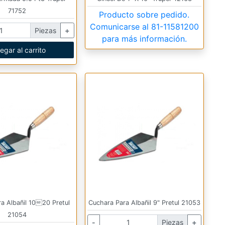
71752
Producto sobre pedido.
Comunicarse al
81-11581200
Piezas
+
para más información.
egar al carrito
a Albañil 1020 Pretul
Cuchara Para Albañil 9" Pretul 21053
21054
-
Piezas
+