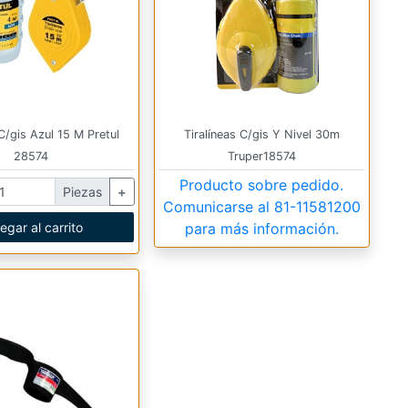
 C/gis Azul 15 M Pretul
Tiralíneas C/gis Y Nivel 30m
28574
Truper18574
Producto sobre pedido.
Piezas
+
Comunicarse al
81-11581200
egar al carrito
para más información.