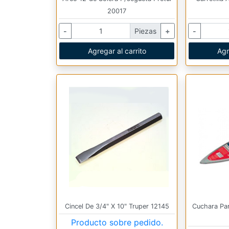
20017
-
Piezas
+
-
Agregar al carrito
Agr
Cincel De 3/4" X 10" Truper 12145
Cuchara Par
Producto sobre pedido.