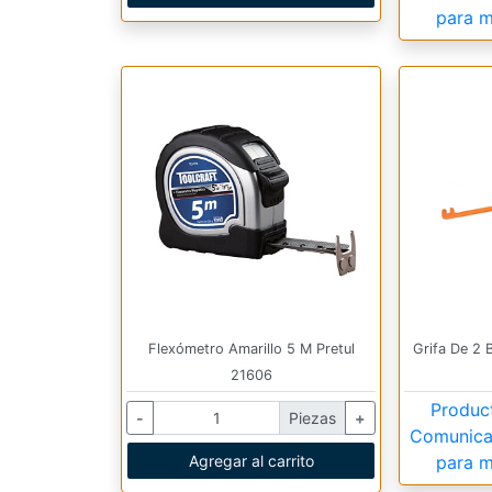
para m
Flexómetro Amarillo 5 M Pretul
Grifa De 2 
21606
Produc
-
Piezas
+
Comunica
Agregar al carrito
para m