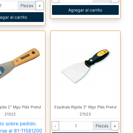
Piezas
+
Agregar al carrito
egar al carrito
gida 2" Mgo Plás Pretul
Espátula Rígida 3" Mgo Plás Pretul
21522
21523
to sobre pedido.
-
Piezas
+
rse al
81-11581200