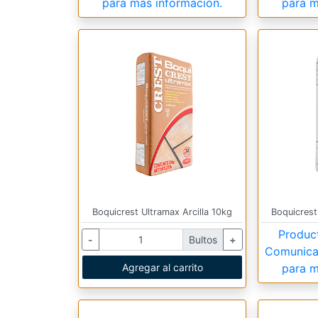
para más información.
para m
Boquicrest Ultramax Arcilla 10kg
Boquicrest
Produc
-
Bultos
+
Comunica
Agregar al carrito
para m