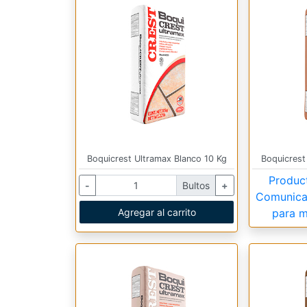
Boquicrest Ultramax Blanco 10 Kg
Boquicrest
Produc
-
Bultos
+
Comunica
Agregar al carrito
para m