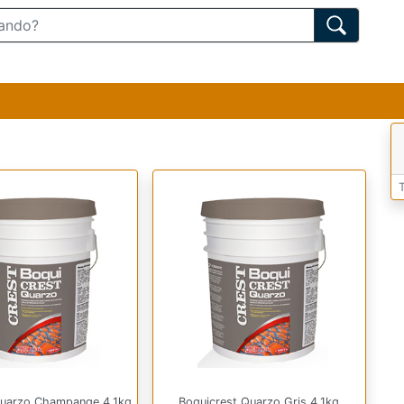
Quarzo Champange 4.1kg
Boquicrest Quarzo Gris 4.1kg