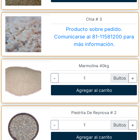
Chia # 3
Producto sobre pedido.
Comunicarse al
81-11581200
para
más información.
Marmolina 40kg
-
Bultos
+
Agregar al carrito
Piedrita De Reynosa # 2
-
Bultos
+
Agregar al carrito