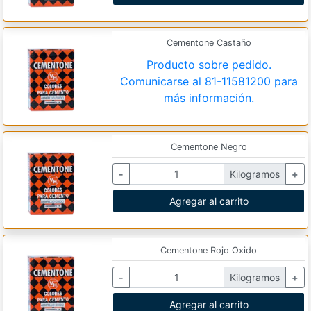
Cementone Castaño
Producto sobre pedido.
Comunicarse al
81-11581200
para
más información.
Cementone Negro
-
Kilogramos
+
Agregar al carrito
Cementone Rojo Oxido
-
Kilogramos
+
Agregar al carrito